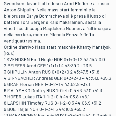
Svendsen davanti al tedesco Arnd Pfeifer e al russo
Anton Shipulin. Nella mass start femminile la
bielorussa Darya Domracheva si è presa il lusso di
battere Tora Berger e Kais Makarainen, sesta la
vincitrice di coppa Magdalena Neuner, all’ultima gara
della carriera, mentre Michela Ponza è finita
ventiquattresima.
Ordine d’arrivo Mass start maschile Khanty Mansiysk
(Rus):
1 SVENDSEN Emil Hegle NOR 0+1+0+1 2 43:15.7 0.0
2 PEIFFER Arnd GER 1+1+1+1 4 43:39.2 +23.5
3 SHIPULIN Anton RUS 0+0+2+0 2 43:47.5 +31.8
4 BIRNBACHER Andreas GER 0+2+2+0 4 43:51.0 +35.3
5 GRAF Florian GER 1+0+2+1 4 43:52.8 +37.1
6 MALYSHKO Dmitry RUS 1+0+4+0 5 43:57.0 +41.3
7 HOFER Lukas ITA 1+1+2+0 4 44:03.8 +48.1
8 LAPSHIN Timofey RUS 0+1+2+0 3 44:06.9 +51.2
9 BOE Tarjei NOR 0+1+3+1 5 44:10.9 +55.2
10 GARANICHEV Evgeniy RUS 0+2+1+2 5 44:11.0 +55.3