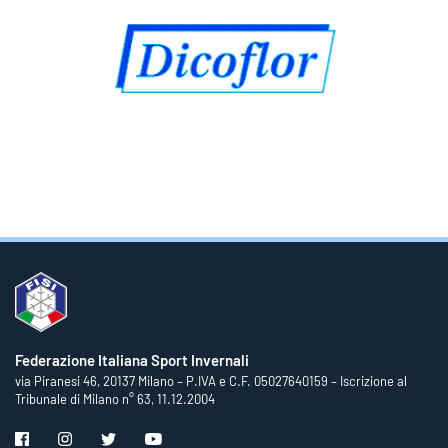
Federazione Italiana Sport Invernali
via Piranesi 46, 20137 Milano – P.IVA e C.F. 05027640159 – Iscrizione al
Tribunale di Milano n° 63, 11.12.2004