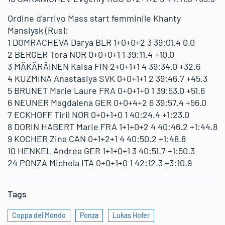
Ordine d’arrivo Mass start femminile Khanty
Mansiysk (Rus):
1 DOMRACHEVA Darya BLR 1+0+0+2 3 39:01.4 0.0
2 BERGER Tora NOR 0+0+0+1 1 39:11.4 +10.0
3 MÄKÄRÄINEN Kaisa FIN 2+0+1+1 4 39:34.0 +32.6
4 KUZMINA Anastasiya SVK 0+0+1+1 2 39:46.7 +45.3
5 BRUNET Marie Laure FRA 0+0+1+0 1 39:53.0 +51.6
6 NEUNER Magdalena GER 0+0+4+2 6 39:57.4 +56.0
7 ECKHOFF Tiril NOR 0+0+1+0 1 40:24.4 +1:23.0
8 DORIN HABERT Marie FRA 1+1+0+2 4 40:46.2 +1:44.8
9 KOCHER Zina CAN 0+1+2+1 4 40:50.2 +1:48.8
10 HENKEL Andrea GER 1+1+0+1 3 40:51.7 +1:50.3
24 PONZA Michela ITA 0+0+1+0 1 42:12.3 +3:10.9
Tags
Coppa del Mondo
Ponza
Lukas Hofer