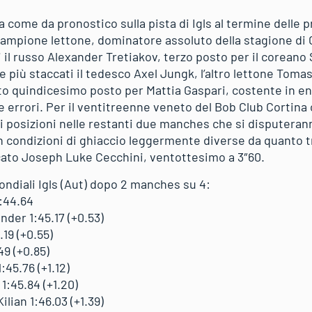
come da pronostico sulla pista di Igls al termine delle
l campione lettone, dominatore assoluto della stagione d
 il russo Alexander Tretiakov, terzo posto per il coreano
iù staccati il tedesco Axel Jungk, l’altro lettone Tomass
eto quindicesimo posto per Mattia Gaspari, costente in 
rrori. Per il ventitreenne veneto del Bob Club Cortina c
i posizioni nelle restanti due manches che si disputerann
 in condizioni di ghiaccio leggermente diverse da quanto 
cato Joseph Luke Cecchini, ventottesimo a 3″60.
ondiali Igls (Aut) dopo 2 manches su 4:
:44.64
der 1:45.17 (+0.53)
19 (+0.55)
9 (+0.85)
45.76 (+1.12)
:45.84 (+1.20)
ian 1:46.03 (+1.39)