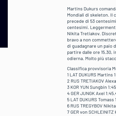
Martins Dukurs comanda 
Mondiali di skeleton. I
precede di 53 centesimi
centesimi. Leggermente p
Nikita Tretiakov. Discr
bravo a non commettere e
di guadagnare un paio d
partire dalle ore 15.30,
odierna. Molto più stac
Classifica provvisoria M
1 LAT DUKURS Martins 1
2 RUS TRETIAKOV Alexan
3 KOR YUN Sungbin 1:45.
4 GER JUNGK Axel 1:45.4
5 LAT DUKURS Tomass 1:
6 RUS TREGYBOV Nikita 1
7 GER von SCHLEINITZ Kil