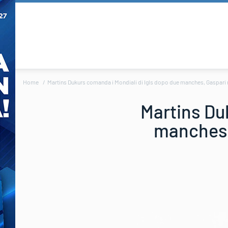
Home
Martins Dukurs comanda i Mondiali di Igls dopo due manches, Gaspari nei 
Martins Du
manches, 