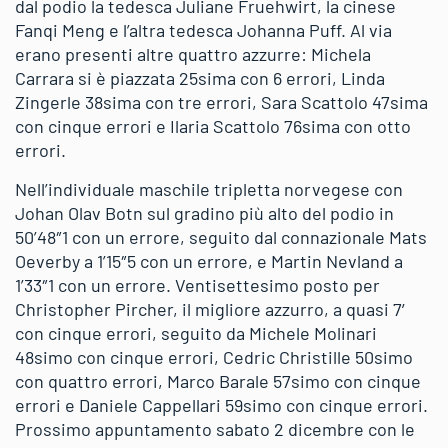
dal podio la tedesca Juliane Fruehwirt, la cinese
Fanqi Meng e l’altra tedesca Johanna Puff. Al via
erano presenti altre quattro azzurre: Michela
Carrara si è piazzata 25sima con 6 errori, Linda
Zingerle 38sima con tre errori, Sara Scattolo 47sima
con cinque errori e Ilaria Scattolo 76sima con otto
errori.
Nell’individuale maschile tripletta norvegese con
Johan Olav Botn sul gradino più alto del podio in
50’48″1 con un errore, seguito dal connazionale Mats
Oeverby a 1’15″5 con un errore, e Martin Nevland a
1’33″1 con un errore. Ventisettesimo posto per
Christopher Pircher, il migliore azzurro, a quasi 7′
con cinque errori, seguito da Michele Molinari
48simo con cinque errori, Cedric Christille 50simo
con quattro errori, Marco Barale 57simo con cinque
errori e Daniele Cappellari 59simo con cinque errori.
Prossimo appuntamento sabato 2 dicembre con le