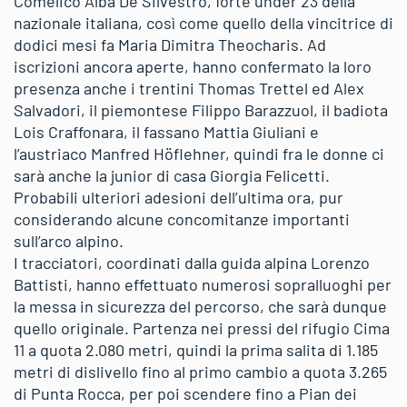
Comelico Alba De Silvestro, forte under 23 della
nazionale italiana, così come quello della vincitrice di
dodici mesi fa Maria Dimitra Theocharis. Ad
iscrizioni ancora aperte, hanno confermato la loro
presenza anche i trentini Thomas Trettel ed Alex
Salvadori, il piemontese Filippo Barazzuol, il badiota
Lois Craffonara, il fassano Mattia Giuliani e
l’austriaco Manfred Höflehner, quindi fra le donne ci
sarà anche la junior di casa Giorgia Felicetti.
Probabili ulteriori adesioni dell’ultima ora, pur
considerando alcune concomitanze importanti
sull’arco alpino.
I tracciatori, coordinati dalla guida alpina Lorenzo
Battisti, hanno effettuato numerosi sopralluoghi per
la messa in sicurezza del percorso, che sarà dunque
quello originale. Partenza nei pressi del rifugio Cima
11 a quota 2.080 metri, quindi la prima salita di 1.185
metri di dislivello fino al primo cambio a quota 3.265
di Punta Rocca, per poi scendere fino a Pian dei