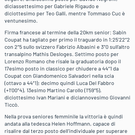
diciassettesimo per Gabriele Rigaudo e
diciottesimo per Teo Galli, mentre Tommaso Cuc è
ventunesimo.
Firma francese al termine della 20km senior: Sabin
Coupat ha tagliato per primo il traguardo in 1:25’22″2
con 2″5 sullo svizzero Fabrizio Albasini e 3″0 sull’altro
transalpino Mathis Desloges. Settimo posto per
Lorenzo Romano che risale la graduatoria dopo il
17esimo posto in classico per chiudere a 44″1 da
Coupat con Giandomenico Salvadori nella scia
(ottavo a 44″1); decimo quindi Luca Del Fabbro
(+1’00″4), 13esimo Martino Carollo (1’59″5),
diciottesimo Ivan Mariani e diciannovesimo Giovanni
Ticcò.
Nella prova seniores femminile la vittoria è quindi
andata alla tedesca Helen Hoffmann, capace di
risalire dal terzo posto dell’individuale per superare