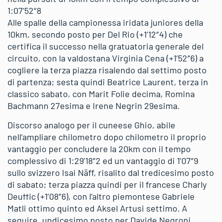
1:07’52″8
Alle spalle della campionessa iridata juniores della
10km, secondo posto per Del Rio (+1’12″4) che
certifica il successo nella gratuatoria generale del
circuito, con la valdostana Virginia Cena (+1’52″6) a
cogliere la terza piazza risalendo dal settimo posto
di partenza; sesta quindi Beatrice Laurent, terza in
classico sabato, con Marit Folie decima, Romina
Bachmann 27esima e Irene Negrin 29esima.
Discorso analogo per il cuneese Ghio, abile
nell’ampliare chilometro dopo chilometro il proprio
vantaggio per concludere la 20km con il tempo
complessivo di 1:29’18″2 ed un vantaggio di 1’07″9
sullo svizzero Isai Näff, risalito dal tredicesimo posto
di sabato; terza piazza quindi per il francese Charly
Deuffic (+1’08″6), con l’altro piemontese Gabriele
Matli ottimo quinto ed Aksel Artusi settimo. A
seguire, undicesimo posto per Davide Negroni,