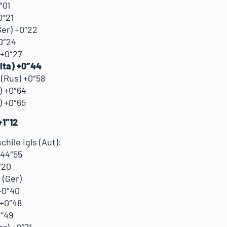
″01
0″21
Ger) +0″22
0″24
 +0″27
(Ita) +0″44
 (Rus) +0″58
) +0″64
) +0″65
+1″12
chile Igls (Aut):
’44″55
″20
 (Ger)
 +0″40
 +0″48
0″49
r) +0″71