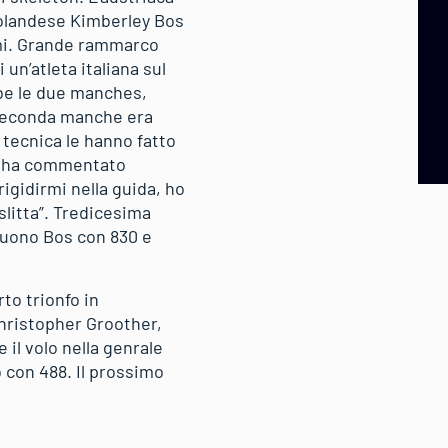
l’olandese Kimberley Bos
imi. Grande rammarco
un’atleta italiana sul
be le due manches,
 seconda manche era
 tecnica le hanno fatto
 – ha commentato
igidirmi nella guida, ho
slitta”. Tredicesima
eguono Bos con 830 e
to trionfo in
Christopher Groother,
il volo nella genrale
 con 488. Il prossimo