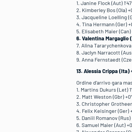
1. Janine Flock (Aut) 1’47
2. Kimberley Bos (Ola) +
3. Jacqueline Loelling (
4. Tina Hermann (Ger) +
5. Elisabeth Maier (Can)
6. Valentina Margaglio 
7. Alina Tararychenkova
8. Jaclyn Narracott (Aus
9. Anna Fernstaedt (Cze
13. Alessia Crippa (Ita) 
Ordine d’arrivo gara mas
1. Martins Dukurs (Let) 1
2. Matt Weston (Gbr) +0
3. Christopher Grotheer
4. Felix Keisinger (Ger)
5. Daniil Romanov (Rus)
6. Samuel Maier (Aut) +
7. Alexander Gassner (Ge