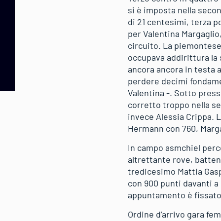
si è imposta nella secon
di 21 centesimi, terza 
per Valentina Margaglio,
circuito. La piemontes
occupava addirittura la
ancora ancora in testa 
perdere decimi fondamen
Valentina -. Sotto press
corretto troppo nella s
invece Alessia Crippa. 
Hermann con 760, Marga
In campo asmchiel percor
altrettante rove, batte
tredicesimo Mattia Gasp
con 900 punti davanti a
appuntamento è fissato 
Ordine d’arrivo gara fem