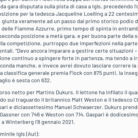
da gara disputata sulla pista di casa a Igls, precedendo 
posizione per la tedesca Jacqueline Loelling a 22 centes
 giunta veramente ad un passo dal primo storico podio di 
e delle Fiamme Azzurre, primo tempo di spinta in entram
 seconda posizione a metà gara, e per buona parte della
alla competizione, purtroppo due imperfezioni nella parte
tali. “Devo ancora imparare a gestire certe situazioni
ione continuo a spingere forte in partenza, ma tendo a irr
econda manche, e invece avrei dovuto lasciare correre la 
La classifica generale premia Flock con 875 punti, la ins
glio è sesta con 632.
so netto per Martins Dukurs. Il lettone ha infilato il quar
ndo sul traguardo il britannico Matt Weston e il tedesco 
ari e diciassettesimo Manuel Schwaerzer. Dukurs prende 
 Gassner con 746 e Weston con 714, Gaspari è dodicesimo
a Winterberg l’8 gennaio 2021.
minile Igls (Aut):