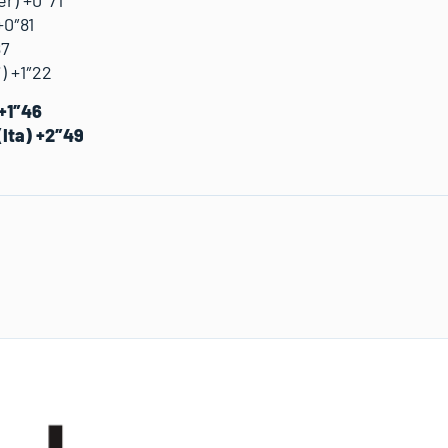
+0″81
87
) +1″22
 +1″46
(Ita) +2″49