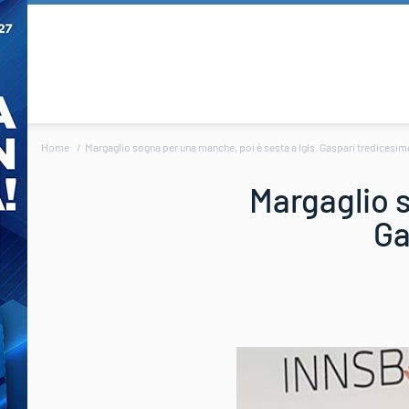
Home
Margaglio sogna per una manche, poi è sesta a Igls. Gaspari tredicesimo
Margaglio s
Ga