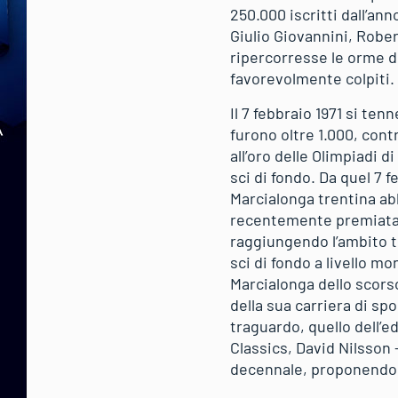
250.000 iscritti dall’ann
Giulio Giovannini, Robe
ripercorresse le orme d
favorevolmente colpiti.
Il 7 febbraio 1971 si te
furono oltre 1.000, cont
all’oro delle Olimpiadi 
sci di fondo. Da quel 7 
Marcialonga trentina ab
recentemente premiata an
raggiungendo l’ambito tr
sci di fondo a livello m
Marcialonga dello scorso
della sua carriera di sp
traguardo, quello dell’e
Classics, David Nilsson
decennale, proponendo i