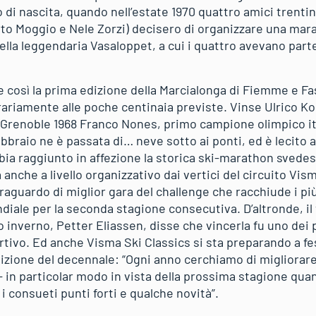
o di nascita, quando nell’estate 1970 quattro amici trentini
rto Moggio e Nele Zorzi) decisero di organizzare una mara
ella leggendaria Vasaloppet, a cui i quattro avevano pa
nne così la prima edizione della Marcialonga di Fiemme e Fa
rariamente alle poche centinaia previste. Vinse Ulrico Kost
di Grenoble 1968 Franco Nones, primo campione olimpico ita
febbraio ne è passata di… neve sotto ai ponti, ed è lecito
bia raggiunto in affezione la storica ski-marathon svede
che a livello organizzativo dai vertici del circuito Vism
aguardo di miglior gara del challenge che racchiude i più
ondiale per la seconda stagione consecutiva. D’altronde, il 
 inverno, Petter Eliassen, disse che vincerla fu uno dei 
ortivo. Ed anche Visma Ski Classics si sta preparando a 
dizione del decennale: “Ogni anno cerchiamo di migliorare
 – in particolar modo in vista della prossima stagione qu
 consueti punti forti e qualche novità”.