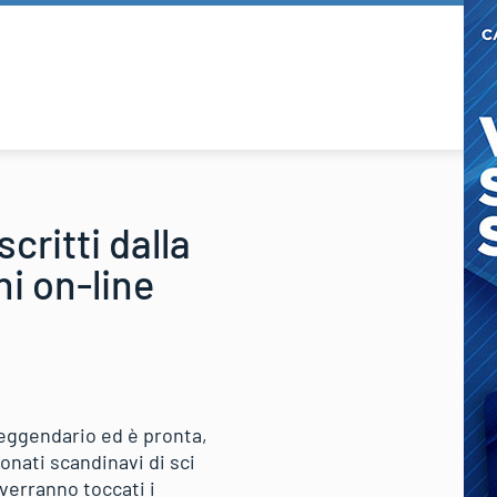
critti dalla
ni on-line
leggendario ed è pronta,
ionati scandinavi di sci
verranno toccati i