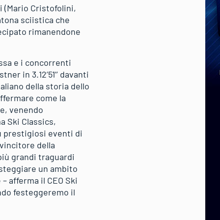
 (Mario Cristofolini,
tona sciistica che
rtecipato rimanendone
ssa e i concorrenti
ner in 3.12’51’’ davanti
liano della storia dello
 affermare come la
se, venendo
a Ski Classics,
 prestigiosi eventi di
vincitore della
più grandi traguardi
festeggiare un ambito
 – afferma il CEO Ski
ando festeggeremo il