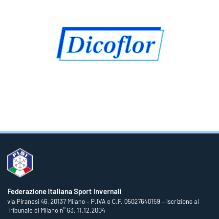
Federazione Italiana Sport Invernali
via Piranesi 46, 20137 Milano – P.IVA e C.F. 05027640159 – Iscrizione al
Tribunale di Milano n° 63, 11.12.2004