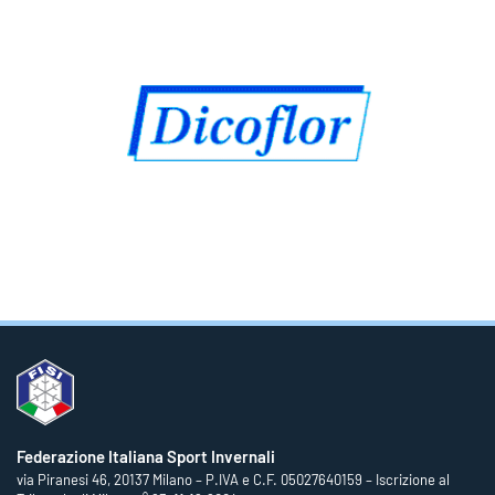
Federazione Italiana Sport Invernali
via Piranesi 46, 20137 Milano – P.IVA e C.F. 05027640159 – Iscrizione al