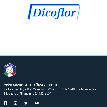
Federazione Italiana Sport Invernali
via Piranesi 46, 20137 Milano – P.IVA e C.F. 05027640159 – Iscrizione al
Tribunale di Milano n° 63, 11.12.2004