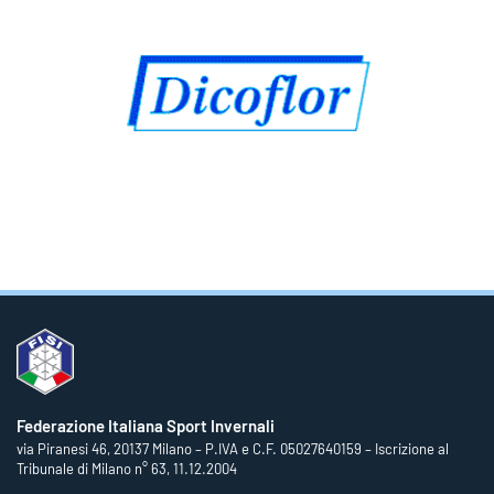
Federazione Italiana Sport Invernali
via Piranesi 46, 20137 Milano – P.IVA e C.F. 05027640159 – Iscrizione al
Tribunale di Milano n° 63, 11.12.2004