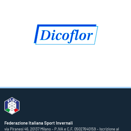
Federazione Italiana Sport Invernali
via Piranesi 46, 20137 Milano – P.IVA e C.F. 05027640159 – Iscrizione al