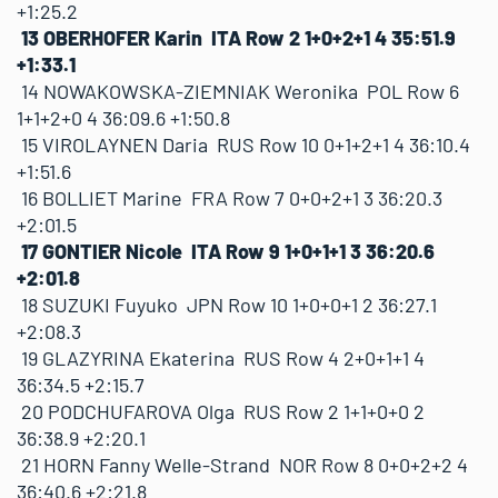
+1:25.2
13 OBERHOFER Karin ITA Row 2 1+0+2+1 4 35:51.9
+1:33.1
14 NOWAKOWSKA-ZIEMNIAK Weronika POL Row 6
1+1+2+0 4 36:09.6 +1:50.8
15 VIROLAYNEN Daria RUS Row 10 0+1+2+1 4 36:10.4
+1:51.6
16 BOLLIET Marine FRA Row 7 0+0+2+1 3 36:20.3
+2:01.5
17 GONTIER Nicole ITA Row 9 1+0+1+1 3 36:20.6
+2:01.8
18 SUZUKI Fuyuko JPN Row 10 1+0+0+1 2 36:27.1
+2:08.3
19 GLAZYRINA Ekaterina RUS Row 4 2+0+1+1 4
36:34.5 +2:15.7
20 PODCHUFAROVA Olga RUS Row 2 1+1+0+0 2
36:38.9 +2:20.1
21 HORN Fanny Welle-Strand NOR Row 8 0+0+2+2 4
36:40.6 +2:21.8