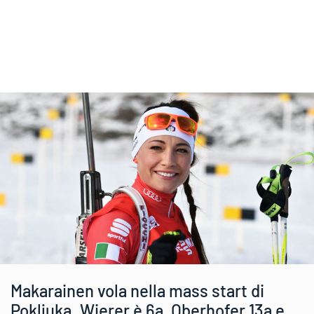
Makarainen vola nella mass start di
Pokljuka. Wierer è 6a, Oberhofer 13a e