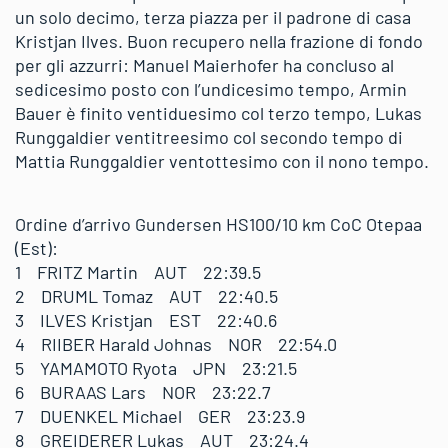
un solo decimo, terza piazza per il padrone di casa
Kristjan Ilves. Buon recupero nella frazione di fondo
per gli azzurri: Manuel Maierhofer ha concluso al
sedicesimo posto con l’undicesimo tempo, Armin
Bauer è finito ventiduesimo col terzo tempo, Lukas
Runggaldier ventitreesimo col secondo tempo di
Mattia Runggaldier ventottesimo con il nono tempo.
Ordine d’arrivo Gundersen HS100/10 km CoC Otepaa
(Est):
1 FRITZ Martin AUT 22:39.5
2 DRUML Tomaz AUT 22:40.5
3 ILVES Kristjan EST 22:40.6
4 RIIBER Harald Johnas NOR 22:54.0
5 YAMAMOTO Ryota JPN 23:21.5
6 BURAAS Lars NOR 23:22.7
7 DUENKEL Michael GER 23:23.9
8 GREIDERER Lukas AUT 23:24.4