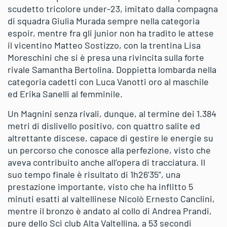
scudetto tricolore under-23, imitato dalla compagna
di squadra Giulia Murada sempre nella categoria
espoir, mentre fra gli junior non ha tradito le attese
il vicentino Matteo Sostizzo, con la trentina Lisa
Moreschini che si è presa una rivincita sulla forte
rivale Samantha Bertolina. Doppietta lombarda nella
categoria cadetti con Luca Vanotti oro al maschile
ed Erika Sanelli al femminile.
Un Magnini senza rivali, dunque, al termine dei 1.384
metri di dislivello positivo, con quattro salite ed
altrettante discese, capace di gestire le energie su
un percorso che conosce alla perfezione, visto che
aveva contribuito anche all’opera di tracciatura. Il
suo tempo finale è risultato di 1h26’35”, una
prestazione importante, visto che ha inflitto 5
minuti esatti al valtellinese Nicolò Ernesto Canclini,
mentre il bronzo è andato al collo di Andrea Prandi,
pure dello Sci club Alta Valtellina, a 53 secondi