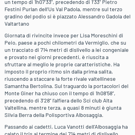
un tempo di 1h07’33”, precedendo di 1’33” Pietro
Festini Purlan dell’Us Val Padola, mentre sul terzo
gradino del podio si è piazzato Alessandro Gadola del
Valtartano
Giornata di rivincite invece per Lisa Moreschini di
Peio, paese a pochi chilometri da Vermiglio, che su
un tracciato di 714 metri di dislivello a lei congeniale
e provato nei giorni precedenti, è riuscita a
sfruttare al meglio le proprie caratteristiche. Ha
imposto il proprio ritmo sin dalla prima salita,
riuscendo a staccare la forte rivale valtellinese
Samantha Bertolina. Sul traguardo la portacolori del
Monte Giner ha chiuso con il tempo di 1h08’58”,
precedendo di 3’28” l’alfiera dello Sci club Alta
Valtellina, mentre terza, a quasi 8 minuti è giunta
Silvia Berra della Polisportiva Albosaggia.
Passando ai cadetti, Luca Vanotti dell’Albosaggia ha
calato il tris al termine dei 714 metri di dislivello,