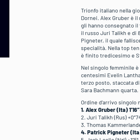
Trionfo italiano nella gi
Dornei. Alex Gruber è i
gli hanno consegnato il
il russo Juri Talikh e 
Pigneter, il quale falli
specialità. Nella top te
è finito tredicesimo e 
Nel singolo femminile è
centesimi Evelin Lantha
terzo posto, staccata di
Sara Bachmann quar
Ordine d’arrivo singolo
1. Alex Gruber (Ita) 1’16
2. Juri Talikh (Rus) +0″7
3. Thomas Kammerlander
4. Patrick Pigneter (Ita
5. Jack Leslie (Nzl) +1″51