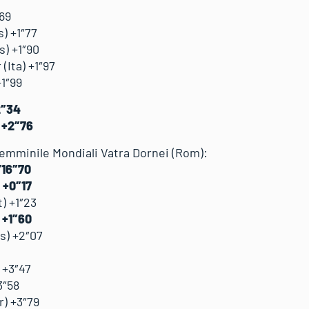
″69
s) +1″77
s) +1″90
(Ita) +1″97
+1″99
2″34
) +2″76
 femminile Mondiali Vatra Dornei (Rom):
’16″70
) +0″17
) +1″23
 +1″60
s) +2″07
 +3″47
3″58
r) +3″79