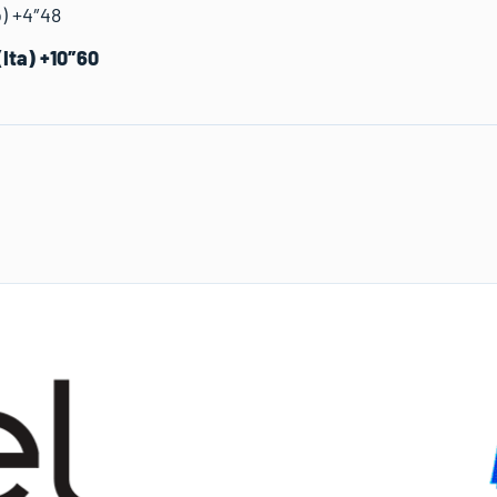
o) +4″48
(Ita) +10″60