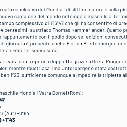
ornata conclusiva dei Mondiali di slittino naturale sulla p
l nuovo campione del mondo nel singolo maschile al term
 tempo complessivo di 1’16″47 che gli ha consentito di pr
di 84 centesimi l’austriaco Thomas Kammerlander. Quarto p
sce l’appuntamento con il podio dopo sei edizioni consecut
n di giornata è presente anche Florian Breitenberger, non
Stefan Federer sedicesimo.
 arrivata una trepitosa doppietta grazie a Greta Pinggera
ler, mentre l’austriaca Tina Unterberger è stata costrett
 ben 1″23, sufficiente comunque a impedire la tripletta a
ta.
 maschile Mondiali Vatra Dornei (Rom):
″47
4
 (Aut) +0″84
) +1″43