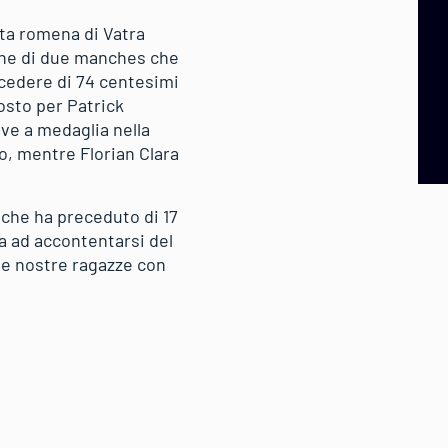
ista romena di Vatra
ine di due manches che
ecedere di 74 centesimi
osto per Patrick
ive a medaglia nella
o, mentre Florian Clara
 che ha preceduto di 17
a ad accontentarsi del
lle nostre ragazze con