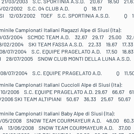
1/03/2003 S.C. SPORTINIA A.S.D. 20,67 18,50 21,6
02/2002 S.C. 04 CLUB A.D. Q 18,17
SI 12/03/2002 TOEF S.C. SPORTINIA A.S.D. Q 14
 femminile Campionati Italiani Ragazzi Alpe d
0/03/2004 SCMDC TEAM A.D. 32,67 29,17 25,00 32,
/02/2004 SKI TEAM FASSA A.S.D. 22,33 19,67 17,33
/07/2004 S.C. EQUIPE PRAGELATO A.D. 17,50 18,83
 28/07/2005 SNOW CLUB MONTI DELLA LUNA A.S.D. 
08/07/2004 S.C. EQUIPE PRAGELATO A.D. Q 11,5
 femminile Campionati Italiani Cuccioli Alpe 
/10/2006 S.C. EQUIPE PRAGELATO A.D. 29,67 66,67 61
2006 SKI TEAM ALTIPIANI 50,67 36,33 25,67 50,67
S femminile Campionati Italiani Baby Alpe di 
/05/2008 SNOW TEAM COURMAYEUR A.D. 48,00 60,3
LA 13/06/2008 SNOW TEAM COURMAYEUR A.D. 37,00 