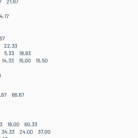
7 21,67
,17
i Siusi (Ita):
67
 22,33
 5,33 18,83
14,33 15,00 15,50
0
di Siusi (Ita):
,67 66,67
Siusi (Ita):
3 16,00 60,33
34,33 24,00 37,00