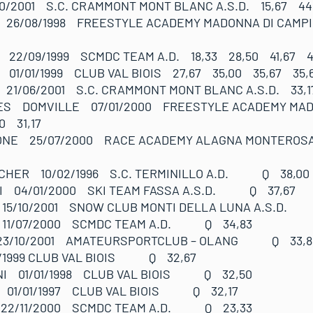
10/2001 S.C. CRAMMONT MONT BLANC A.S.D. 15,67 44
I 26/08/1998 FREESTYLE ACADEMY MADONNA DI CAMPI
22/09/1999 SCMDC TEAM A.D. 18,33 28,50 41,67 41
 01/01/1999 CLUB VAL BIOIS 27,67 35,00 35,67 35,
21/06/2001 S.C. CRAMMONT MONT BLANC A.S.D. 33,1
MES DOMVILLE 07/01/2000 FREESTYLE ACADEMY MADO
0 31,17
ONE 25/07/2000 RACE ACADEMY ALAGNA MONTEROSA 
CHER 10/02/1996 S.C. TERMINILLO A.D. Q 38,00
NI 04/01/2000 SKI TEAM FASSA A.S.D. Q 37,67
15/10/2001 SNOW CLUB MONTI DELLA LUNA A.S.D.
 11/07/2000 SCMDC TEAM A.D. Q 34,83
23/10/2001 AMATEURSPORTCLUB – OLANG Q 33,8
1/1999 CLUB VAL BIOIS Q 32,67
RANI 01/01/1998 CLUB VAL BIOIS Q 32,50
 01/01/1997 CLUB VAL BIOIS Q 32,17
 22/11/2000 SCMDC TEAM A.D. Q 23,33