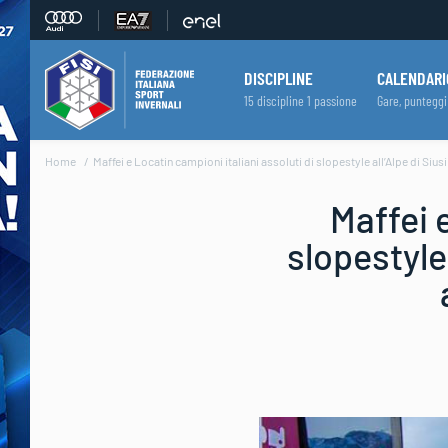
DISCIPLINE
CALENDARI
15 discipline 1 passione
Gare, punteggi
Home
Maffei e Locatin campioni italiani assoluti di slopestyle all’Alpe di Siusi.
Maffei 
slopestyle 