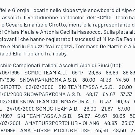
ei e Giorgia Locatin nello slopestyle snowboard di Alpe d
ani assoluti. Il ventiduenne portacolori dell’SCMDC Team h
 e Cesare Emanuele Girotto, mentre la rappresentante d
i Chiara Meula e Antonia Cecilia Massocco. Sulla pista al
 giovanili che hanno registrato i successi di Milco De Feo 
to e Marilù Poluzzi fra i ragazzi, Tommaso De Martin e Alle
a ed Elia Tropiano fra i baby.
hile Campionati Italiani Assoluti Alpe di Siusi (Ita):
/05/1995 SCMDC TEAM A.D. 65,17 26,83 86,83 86,8
/01/1996 SNOWPARKROMA A.S.D. 80,00 41,33 74,50 
IROTTO 02/03/2000 SKI TEAM FASSA A.S.D. 20,00 
/01/2000 SNOWPARKROMA A.S.D. 48,17 64,67 33,33
2/2001 SNOW TEAM COURMAYEUR A.D. 61,33 60,33 5
24/09/2000 SCMDC TEAM A.D. 26,00 21,67 57,00 
/1997 SKI TEAM FASSA A.S.D. 34,67 49,67 50,33 50
/03/2001 AMATEURSPORTCLUB – OLANG 48,83 33,67
08/1999 AMATEURSPORTCLUB PLOSE 45,50 48,50 39