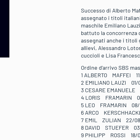
Successo di Alberto Maff
assegnato i titoli itali
maschile Emiliano Lauzi
battuto la concorrenza d
assegnati anche i titoli
allievi, Alessandro Lotor
cuccioli e Lisa Francesci
Ordine d’arrivo SBS masc
1 ALBERTO MAFFEI 11
2 EMILIANO LAUZI 01
3 CESARE EMANUELE G
4 LORIS FRAMARIN 01
5 LEO FRAMARIN 08/0
6 ARCO KERSCHHACKL 
7 EMIL ZULIAN 22/08
8 DAVID STUEFER 03
9 PHILIPP ROSSI 18/