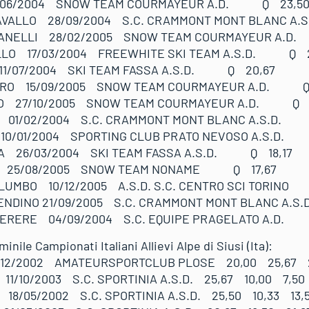
0/06/2004 SNOW TEAM COURMAYEUR A.D. Q 23,5
AVALLO 28/09/2004 S.C. CRAMMONT MONT BLANC 
GIANELLI 28/02/2005 SNOW TEAM COURMAYEUR A.
LLO 17/03/2004 FREEWHITE SKI TEAM A.S.D. Q 2
11/07/2004 SKI TEAM FASSA A.S.D. Q 20,67
IERO 15/09/2005 SNOW TEAM COURMAYEUR A.D. Q
BO 27/10/2005 SNOW TEAM COURMAYEUR A.D. Q 1
 01/02/2004 S.C. CRAMMONT MONT BLANC A.S.D.
 10/01/2004 SPORTING CLUB PRATO NEVOSO A.S.D.
A 26/03/2004 SKI TEAM FASSA A.S.D. Q 18,17
CI 25/08/2005 SNOW TEAM NONAME Q 17,67
LUMBO 10/12/2005 A.S.D. S.C. CENTRO SCI TORIN
PENDINO 21/09/2005 S.C. CRAMMONT MONT BLANC A
SERERE 04/09/2004 S.C. EQUIPE PRAGELATO A.D.
 femminile Campionati Italiani Allievi Alpe di
/12/2002 AMATEURSPORTCLUB PLOSE 20,00 25,67 2
/10/2003 S.C. SPORTINIA A.S.D. 25,67 10,00 7,50
8/05/2002 S.C. SPORTINIA A.S.D. 25,50 10,33 13,