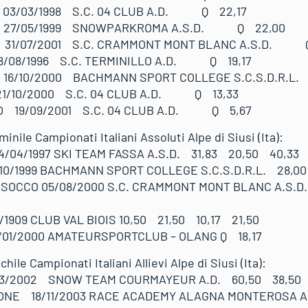
 03/03/1998 S.C. 04 CLUB A.D. Q 22,17
 27/05/1999 SNOWPARKROMA A.S.D. Q 22,00
 31/07/2001 S.C. CRAMMONT MONT BLANC A.S.D. 
18/08/1996 S.C. TERMINILLO A.D. Q 19,17
 16/10/2000 BACHMANN SPORT COLLEGE S.C.S.D.R.
1/10/2000 S.C. 04 CLUB A.D. Q 13,33
 19/09/2001 S.C. 04 CLUB A.D. Q 5,67
inile Campionati Italiani Assoluti Alpe di Siusi (Ita):
/04/1997 SKI TEAM FASSA A.S.D. 31,83 20,50 40,33 
0/1999 BACHMANN SPORT COLLEGE S.C.S.D.R.L. 28,00
SSOCCO 05/08/2000 S.C. CRAMMONT MONT BLANC A.S.D
/1909 CLUB VAL BIOIS 10,50 21,50 10,17 21,50
01/2000 AMATEURSPORTCLUB – OLANG Q 18,17
ile Campionati Italiani Allievi Alpe di Siusi (Ita):
3/2002 SNOW TEAM COURMAYEUR A.D. 60,50 38,50 
NE 18/11/2003 RACE ACADEMY ALAGNA MONTEROSA A.