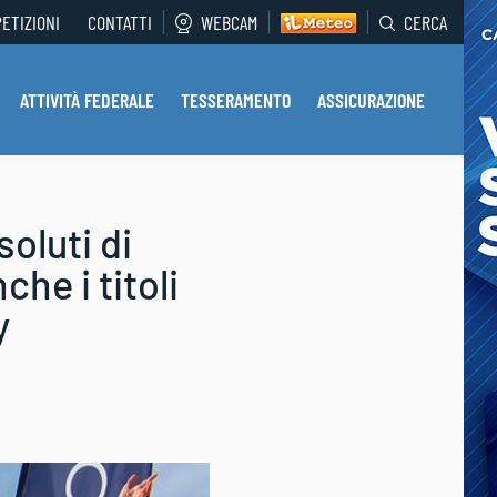
PETIZIONI
CONTATTI
WEBCAM
CERCA
ATTIVITÀ FEDERALE
TESSERAMENTO
ASSICURAZIONE
oluti di
che i titoli
y