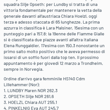
squadra Silje Opseth: per Lundby si tratta di una
vittoria fondamentale per mantenere la vetta della
generale davanti all’austriaca Chiara Hoelzl, oggi
terza e adesso staccata di 65 lunghezze. La prima
azzurra in classifica è Lara Malsiner, 15esima con un
punteggio pari a 157,8: la 19enne delle Fiamme Gialle
si è classificata due piazze avanti all’altra italiana
Elena Runggaldier, 17esima con 150,3 nonostante un
primo salto molto positivo che le aveva permesso di
issarsi di un soffio fuori dalla top ten. Il prossimo
appuntamento è per giovedì 12 marzo a Trondheim,
sempre in Norvegia.
Ordine d’arrivo gara femminile HS140 Cdm
Lillehammer (Nor):
1. LUNDBY Maren NOR 262,3
2. OPSETH Silje NOR 261,6
3. HOELZL Chiara AUT 255,1
4. PINKELNIG Eva AUT 245,7