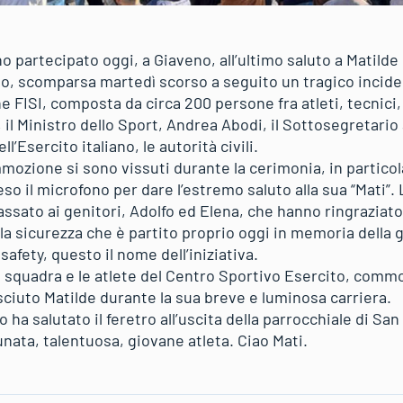
o partecipato oggi, a Giaveno, all’ultimo saluto a Matilde 
o, scomparsa martedì scorso a seguito un tragico incide
 FISI, composta da circa 200 persone fra atleti, tecnici, d
 il Ministro dello Sport, Andrea Abodi, il Sottosegretario a
ell’Esercito italiano, le autorità civili.
ozione si sono vissuti durante la cerimonia, in particola
eso il microfono per dare l’estremo saluto alla sua “Mati”
ssato ai genitori, Adolfo ed Elena, che hanno ringraziato
lla sicurezza che è partito proprio oggi in memoria della 
fety, questo il nome dell’iniziativa.
squadra e le atlete del Centro Sportivo Esercito, commoss
ciuto Matilde durante la sua breve e luminosa carriera.
ha salutato il feretro all’uscita della parrocchiale di San
tunata, talentuosa, giovane atleta. Ciao Mati.