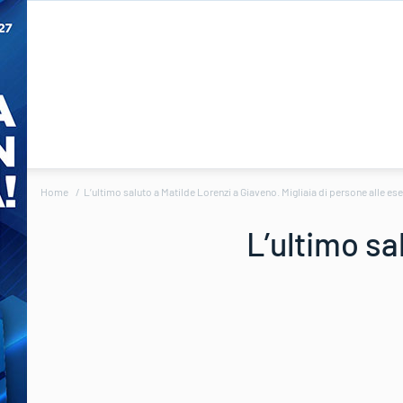
Home
L’ultimo saluto a Matilde Lorenzi a Giaveno. Migliaia di persone alle es
L’ultimo sa