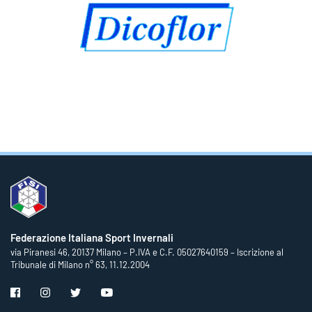
Federazione Italiana Sport Invernali
via Piranesi 46, 20137 Milano – P.IVA e C.F. 05027640159 – Iscrizione al
Tribunale di Milano n° 63, 11.12.2004