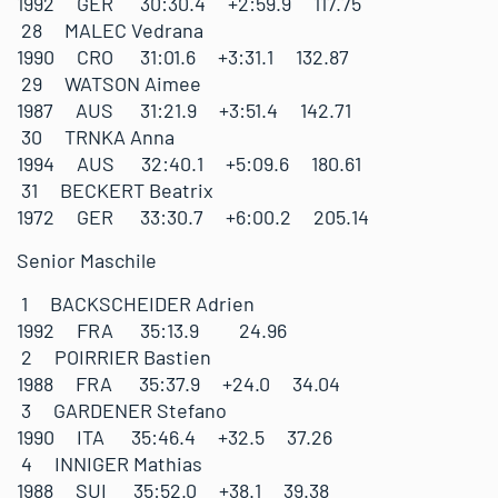
1992 GER 30:30.4 +2:59.9 117.75
28 MALEC Vedrana
1990 CRO 31:01.6 +3:31.1 132.87
29 WATSON Aimee
1987 AUS 31:21.9 +3:51.4 142.71
30 TRNKA Anna
1994 AUS 32:40.1 +5:09.6 180.61
31 BECKERT Beatrix
1972 GER 33:30.7 +6:00.2 205.14
Senior Maschile
1 BACKSCHEIDER Adrien
1992 FRA 35:13.9 24.96
2 POIRRIER Bastien
1988 FRA 35:37.9 +24.0 34.04
3 GARDENER Stefano
1990 ITA 35:46.4 +32.5 37.26
4 INNIGER Mathias
1988 SUI 35:52.0 +38.1 39.38