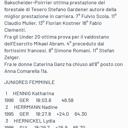
Bakscheider-Poirrier ottima prestazione del
forestale di Tesero Stefano Gardener autore della
miglior prestazione in carriera. 7° Fulvio Scola, 11°
Claudio Muller, 13° Florian Kostner 18° Fabio
Clementi.
Fra gli Under 20 ottima prova per il valdostano
dell’Esercito Mikael Abram, 4° preceduto dai
fortissimi francesi. 8° Simone Romani, 11° Stefan
Zelger.
Fra le donne Caterina Ganz ha chiuso all’8° posto con
Anna Comarella 11a.
JUNIORES FEMMINILE
1 HENNIG Katharina
1996 GER 18:03.8 46.58
2 HERRMANN Nadine
1995 GER 18:27.8 +24.0 64.30
3 HIERNICKEL Lydia
1996 SUI 18:29.7 +25.9 65.70