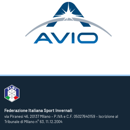
Federazione Italiana Sport Invernali
via Piranesi 46, 20137 Milano – P.IVA e C.F. 05027640159 – Iscrizione al
Tribunale di Milano n° 63, 11.12.2004