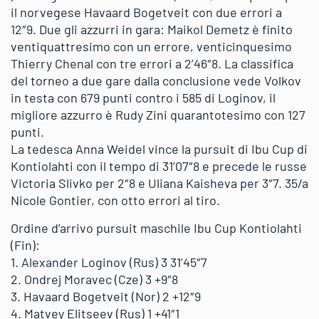
il norvegese Havaard Bogetveit con due errori a
12″9. Due gli azzurri in gara: Maikol Demetz è finito
ventiquattresimo con un errore, venticinquesimo
Thierry Chenal con tre errori a 2’46″8. La classifica
del torneo a due gare dalla conclusione vede Volkov
in testa con 679 punti contro i 585 di Loginov, il
migliore azzurro è Rudy Zini quarantotesimo con 127
punti.
La tedesca Anna Weidel vince la pursuit di Ibu Cup di
Kontiolahti con il tempo di 31’07″8 e precede le russe
Victoria Slivko per 2″8 e Uliana Kaisheva per 3″7. 35/a
Nicole Gontier, con otto errori al tiro.
Ordine d’arrivo pursuit maschile Ibu Cup Kontiolahti
(Fin):
1. Alexander Loginov (Rus) 3 31’45″7
2. Ondrej Moravec (Cze) 3 +9″8
3. Havaard Bogetveit (Nor) 2 +12″9
4. Matvey Elitseev (Rus) 1 +41″1