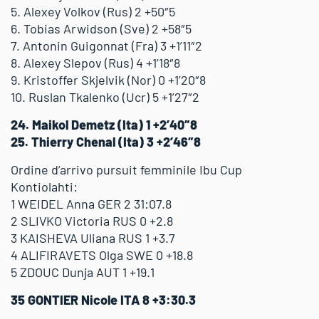
5. Alexey Volkov (Rus) 2 +50″5
6. Tobias Arwidson (Sve) 2 +58″5
7. Antonin Guigonnat (Fra) 3 +1’11″2
8. Alexey Slepov (Rus) 4 +1’18″8
9. Kristoffer Skjelvik (Nor) 0 +1’20″8
10. Ruslan Tkalenko (Ucr) 5 +1’27″2
24. Maikol Demetz (Ita) 1 +2’40″8
25. Thierry Chenal (Ita) 3 +2’46″8
Ordine d’arrivo pursuit femminile Ibu Cup
Kontiolahti:
1 WEIDEL Anna GER 2 31:07.8
2 SLIVKO Victoria RUS 0 +2.8
3 KAISHEVA Uliana RUS 1 +3.7
4 ALIFIRAVETS Olga SWE 0 +18.8
5 ZDOUC Dunja AUT 1 +19.1
35 GONTIER Nicole ITA 8 +3:30.3