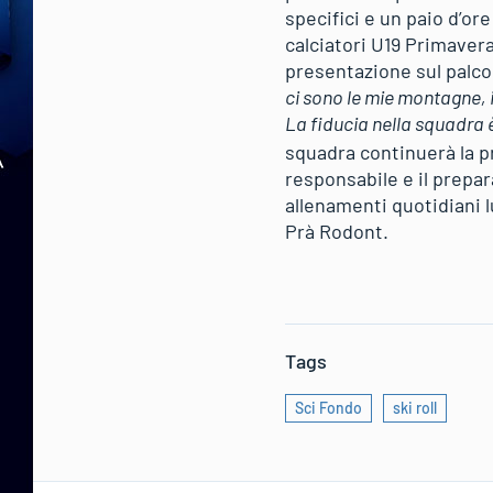
specifici e un paio d’or
calciatori U19 Primavera 
presentazione sul palco,
ci sono le mie montagne, i
La fiducia nella squadra 
squadra continuerà la pr
responsabile e il prepar
allenamenti quotidiani l
Prà Rodont.
Tags
Sci Fondo
ski roll