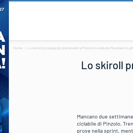
Home
Lo skiroll prosegue gli allenamenti a Pinzolo in vista dei Mondiali in Le
Lo skiroll 
Mancano due settimane ai
ciclabile di Pinzolo, Tre
prove nella sprint, mentr