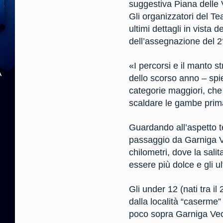
suggestiva Piana delle 
Gli organizzatori del T
ultimi dettagli in vista
dell’assegnazione del 
«I percorsi e il manto s
dello scorso anno – spi
categorie maggiori, che
scaldare le gambe prima 
Guardando all’aspetto t
passaggio da Garniga Vec
chilometri, dove la salit
essere più dolce e gli u
Gli under 12 (nati tra i
dalla località “caserme”
poco sopra Garniga Vecch