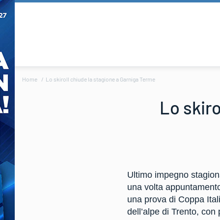
Home
Lo skiroll chiude la stagione a Garniga Terme
Lo skir
Ultimo impegno stagional
una volta appuntamento
una prova di Coppa Itali
dell’alpe di Trento, con