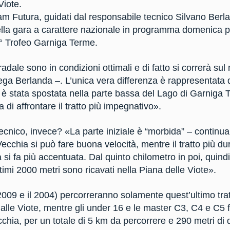
Viote.
eam Futura, guidati dal responsabile tecnico Silvano Berl
 della gara a carattere nazionale in programma domenica pr
2° Trofeo Garniga Terme.
tradale sono in condizioni ottimali e di fatto si correrà s
ega Berlanda –. L’unica vera differenza è rappresentata d
 è stata spostata nella parte bassa del Lago di Garniga 
di affrontare il tratto più impegnativo».
ecnico, invece? «La parte iniziale è “morbida” – continua
chia si può fare buona velocità, mentre il tratto più dur
a si fa più accentuata. Dal quinto chilometro in poi, quindi
ltimi 2000 metri sono ricavati nella Piana delle Viote».
l 2009 e il 2004) percorreranno solamente quest’ultimo trat
 alle Viote, mentre gli under 16 e le master C3, C4 e C5 
ia, per un totale di 5 km da percorrere e 290 metri di disl