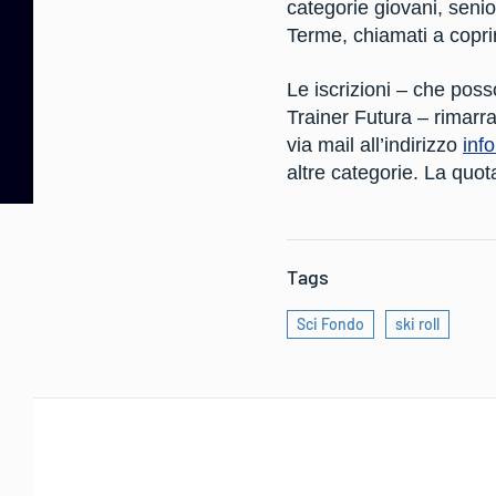
categorie giovani, seni
Terme, chiamati a coprire
Le iscrizioni – che pos
Trainer Futura – rimarr
via mail all’indirizzo
inf
altre categorie. La quo
Tags
Sci Fondo
ski roll