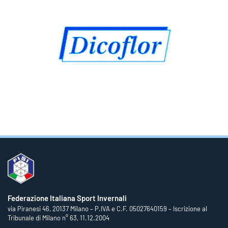
Federazione Italiana Sport Invernali
via Piranesi 46, 20137 Milano – P.IVA e C.F. 05027640159 – Iscrizione al
Tribunale di Milano n° 63, 11.12.2004