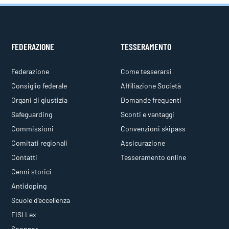
FEDERAZIONE
TESSERAMENTO
Federazione
Come tesserarsi
Consiglio federale
Affiliazione Società
Organi di giustizia
Domande frequenti
Safeguarding
Sconti e vantaggi
Commissioni
Convenzioni skipass
Comitati regionali
Assicurazione
Contatti
Tesseramento online
Cenni storici
Antidoping
Scuole d'eccellenza
FISI Lex
Sponsor