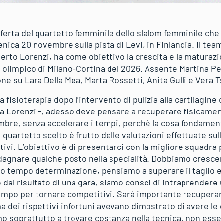
asferta del quartetto femminile dello slalom femminile ch
ca 20 novembre sulla pista di Levi, in Finlandia. Il team
erto Lorenzi, ha come obiettivo la crescita e la maturazi
olimpico di Milano-Cortina del 2026. Assente Martina Pete
ne su Lara Della Mea, Marta Rossetti, Anita Gulli e Vera 
 fisioterapia dopo l’intervento di pulizia alla cartilagine 
ga Lorenzi -, adesso deve pensare a recuperare fisicamen
embre, senza accelerare i tempi, perchè la cosa fondament
Il quartetto scelto è frutto delle valutazioni effettuate su
tivi. L’obiettivo è di presentarci con la migliore squadra 
dagnare qualche posto nella specialità. Dobbiamo cresc
so tempo determinazione, pensiamo a superare il taglio e
 dal risultato di una gara, siamo consci di intraprendere
empo per tornare competitivi. Sarà importante recupera
 dei rispettivi infortuni avevano dimostrato di avere le 
mo soprattutto a trovare costanza nella tecnica, non ess