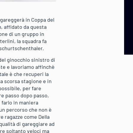
e gareggerà in Coppa del
, affidato da questa
one di un gruppo in
rlini, la squadra fa
Tschurtschenthaler.
del ginocchio sinistro di
te e lavoriamo affinchè
ale è che recuperi la
lla scorsa stagione e in
possibile, per fare
ere passo dopo passo,
 farlo in maniera
 un percorso che non è
re ragazze come Della
qualità di gareggiare ad
ere soltanto veloci ma