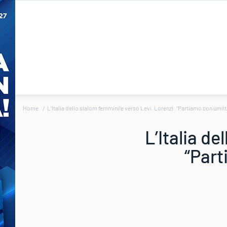
Home
L’Italia dello slalom femminile verso Levi. Lorenzi: “Partiamo con umil
L’Italia d
“Part