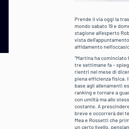
Prende il via oggi la tr
mondo sabato 19 e domeni
stagione all’esperto Rob
vista dell’appuntamento 
affidamento nell’occasio
“Martina ha cominciato la
tre settimane fa – spie
rientri nel mese di dic
piena efficienza fisica. 
base agli allenamenti es
ranking e tornare a gua
con umiltà ma allo stes
costante. A prescindere
breve e occorrerà del t
Mea e Rossetti che prima
un certo livello, pensia