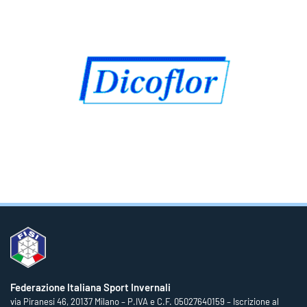
Federazione Italiana Sport Invernali
via Piranesi 46, 20137 Milano – P.IVA e C.F. 05027640159 – Iscrizione al