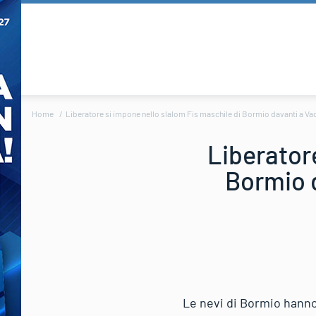
Home
Liberatore si impone nello slalom Fis maschile di Bormio davanti a Vacc
Liberator
Bormio d
Le nevi di Bormio hanno