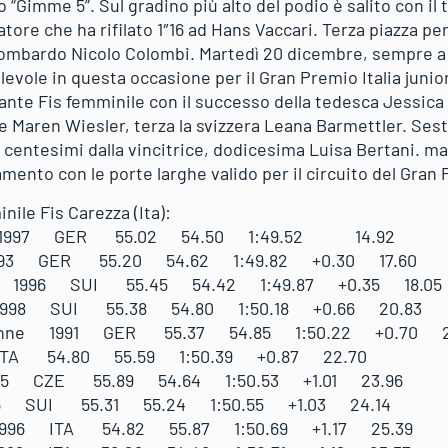
 “Gimme 5”. Sul gradino più alto del podio è salito con il t
tore che ha rifilato 1″16 ad Hans Vaccari. Terza piazza pe
 lombardo Nicolo Colombi. Martedì 20 dicembre, sempre a B
valevole in questa occasione per il Gran Premio Italia junio
nte Fis femminile con il successo della tedesca Jessica H
e Maren Wiesler, terza la svizzera Leana Barmettler. Sest
87 centesimi dalla vincitrice, dodicesima Luisa Bertani. 
mento con le porte larghe valido per il circuito del Gran P
nile Fis Carezza (Ita):
ca 1997 GER 55.02 54.50 1:49.52 14.92
993 GER 55.20 54.62 1:49.82 +0.30 17.60
a 1996 SUI 55.45 54.42 1:49.87 +0.35 18.05
 1998 SUI 55.38 54.80 1:50.18 +0.66 20.83
anne 1991 GER 55.37 54.85 1:50.22 +0.70 21
ITA 54.80 55.59 1:50.39 +0.87 22.70
995 CZE 55.89 54.64 1:50.53 +1.01 23.96
96 SUI 55.31 55.24 1:50.55 +1.03 24.14
1996 ITA 54.82 55.87 1:50.69 +1.17 25.39