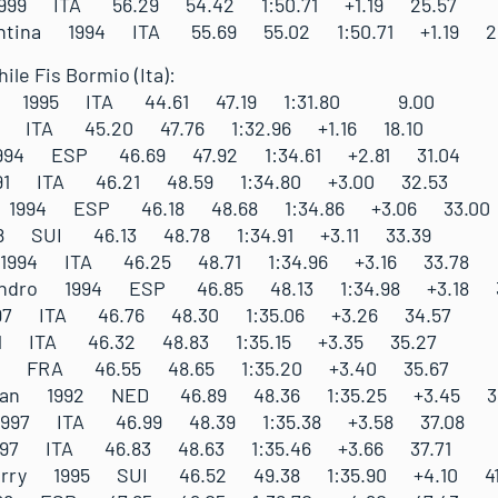
1999 ITA 56.29 54.42 1:50.71 +1.19 25.57
alentina 1994 ITA 55.69 55.02 1:50.71 +1.19 2
ile Fis Bormio (Ita):
rico 1995 ITA 44.61 47.19 1:31.80 9.00
6 ITA 45.20 47.76 1:32.96 +1.16 18.10
1994 ESP 46.69 47.92 1:34.61 +2.81 31.04
991 ITA 46.21 48.59 1:34.80 +3.00 32.53
m 1994 ESP 46.18 48.68 1:34.86 +3.06 33.00
8 SUI 46.13 48.78 1:34.91 +3.11 33.39
 1994 ITA 46.25 48.71 1:34.96 +3.16 33.78
ejandro 1994 ESP 46.85 48.13 1:34.98 +3.18 3
1997 ITA 46.76 48.30 1:35.06 +3.26 34.57
91 ITA 46.32 48.83 1:35.15 +3.35 35.27
997 FRA 46.55 48.65 1:35.20 +3.40 35.67
effan 1992 NED 46.89 48.36 1:35.25 +3.45 36
 1997 ITA 46.99 48.39 1:35.38 +3.58 37.08
1997 ITA 46.83 48.63 1:35.46 +3.66 37.71
ierry 1995 SUI 46.52 49.38 1:35.90 +4.10 41