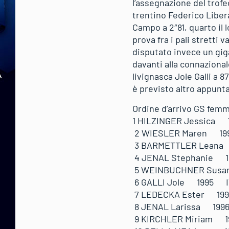
l’assegnazione del trofeo
trentino Federico Libera
Campo a 2″81, quarto il
prova fra i pali stretti 
disputato invece un giga
davanti alla connazional
livignasca Jole Galli a 
è previsto altro appunta
Ordine d’arrivo GS femmi
1 HILZINGER Jessi
2 WIESLER Maren 1
3 BARMETTLER Lean
4 JENAL Stephanie
5 WEINBUCHNER Sus
6 GALLI Jole 1995 
7 LEDECKA Ester 1
8 JENAL Larissa 19
9 KIRCHLER Miriam 