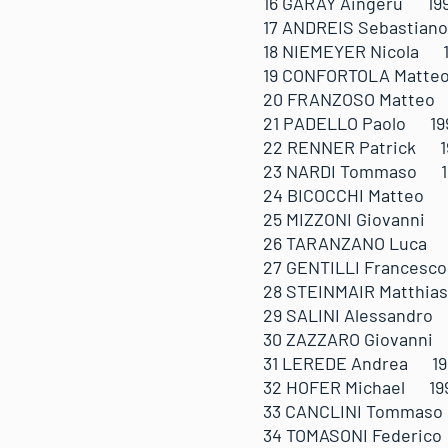
16 GARAY Aingeru 
17 ANDREIS Sebasti
18 NIEMEYER Nicola
19 CONFORTOLA Matt
20 FRANZOSO Matteo
21 PADELLO Paolo 1
22 RENNER Patrick 
23 NARDI Tommaso 
24 BICOCCHI Matteo
25 MIZZONI Giovann
26 TARANZANO Luca
27 GENTILLI France
28 STEINMAIR Matth
29 SALINI Alessand
30 ZAZZARO Giovann
31 LEREDE Andrea 1
32 HOFER Michael 1
33 CANCLINI Tomma
34 TOMASONI Federi