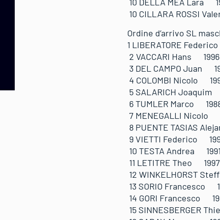
10 DELLA MEA Lara 
10 CILLARA ROSSI V
Ordine d’arrivo SL masch
1 LIBERATORE Fede
2 VACCARI Hans 199
3 DEL CAMPO Juan 
4 COLOMBI Nicolo 1
5 SALARICH Joaqui
6 TUMLER Marco 198
7 MENEGALLI Nicolo
8 PUENTE TASIAS Al
9 VIETTI Federico 
10 TESTA Andrea 19
11 LETITRE Theo 1
12 WINKELHORST St
13 SORIO Francesco
14 GORI Francesco 
15 SINNESBERGER Th