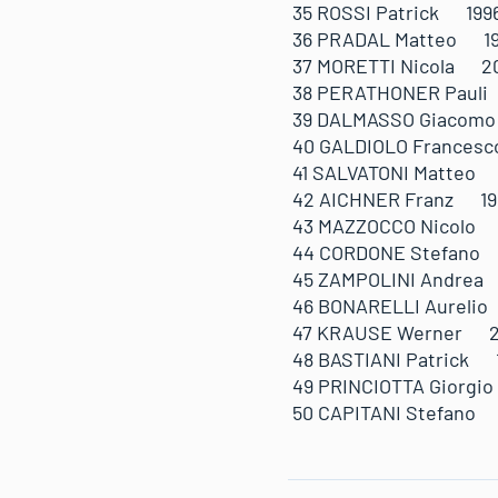
35 ROSSI Patrick 1
36 PRADAL Matteo 1
37 MORETTI Nicola 
38 PERATHONER Paul
39 DALMASSO Giaco
40 GALDIOLO France
41 SALVATONI Matte
42 AICHNER Franz 1
43 MAZZOCCO Nicolo
44 CORDONE Stefano
45 ZAMPOLINI Andre
46 BONARELLI Aurel
47 KRAUSE Werner 2
48 BASTIANI Patrick
49 PRINCIOTTA Gior
50 CAPITANI Stefan