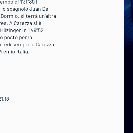
empo di 1’31″80 il
r lo spagnolo Juan Del
ormio, si terrà un’altra
res. A Carezza si è
ilzinger in 1’49″52
o posto per la
martedì sempre a Carezza
remio Italia.
.18