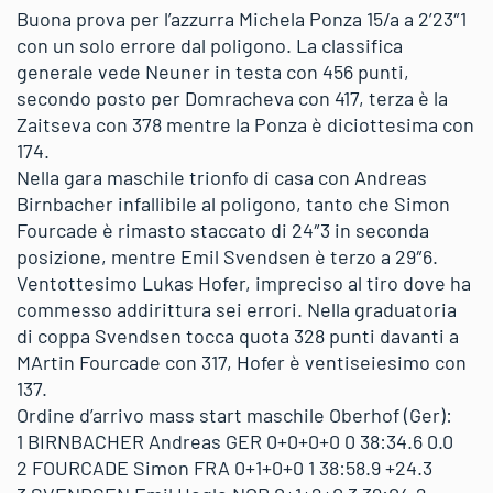
Buona prova per l’azzurra Michela Ponza 15/a a 2’23″1
con un solo errore dal poligono. La classifica
generale vede Neuner in testa con 456 punti,
secondo posto per Domracheva con 417, terza è la
Zaitseva con 378 mentre la Ponza è diciottesima con
174.
Nella gara maschile trionfo di casa con Andreas
Birnbacher infallibile al poligono, tanto che Simon
Fourcade è rimasto staccato di 24″3 in seconda
posizione, mentre Emil Svendsen è terzo a 29″6.
Ventottesimo Lukas Hofer, impreciso al tiro dove ha
commesso addirittura sei errori. Nella graduatoria
di coppa Svendsen tocca quota 328 punti davanti a
MArtin Fourcade con 317, Hofer è ventiseiesimo con
137.
Ordine d’arrivo mass start maschile Oberhof (Ger):
1 BIRNBACHER Andreas GER 0+0+0+0 0 38:34.6 0.0
2 FOURCADE Simon FRA 0+1+0+0 1 38:58.9 +24.3