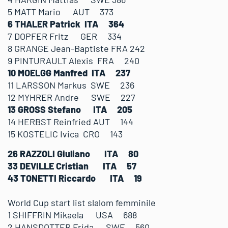
5 MATT Mario AUT 373
6 THALER Patrick ITA 364
7 DOPFER Fritz GER 334
8 GRANGE Jean-Baptiste FRA 242
9 PINTURAULT Alexis FRA 240
10 MOELGG Manfred ITA 237
11 LARSSON Markus SWE 236
12 MYHRER Andre SWE 227
13 GROSS Stefano ITA 205
14 HERBST Reinfried AUT 144
15 KOSTELIC Ivica CRO 143
26 RAZZOLI Giuliano ITA 80
33 DEVILLE Cristian ITA 57
43 TONETTI Riccardo ITA 19
World Cup start list slalom femminile
1 SHIFFRIN Mikaela USA 688
2 HANSDOTTER Frida SWE 560