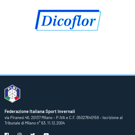
Federazione Italiana Sport Invernali
via Piranesi 46, 20137 Milano – P.IVA e C.F. 05027640159 – Iscrizione al
Tribunale di Milano n° 63, 11.12.2004