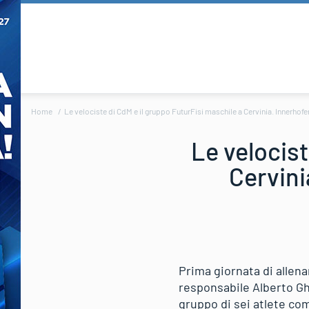
Home
Le velociste di CdM e il gruppo FuturFisi maschile a Cervinia. Innerhofer
Le velocist
Cervini
Prima giornata di allena
responsabile Alberto Gh
gruppo di sei atlete co