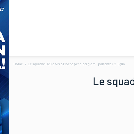
Home
Le squadre U20 e AIN a Moena per dieci giorni: partenza il 2 luglio
Le squad