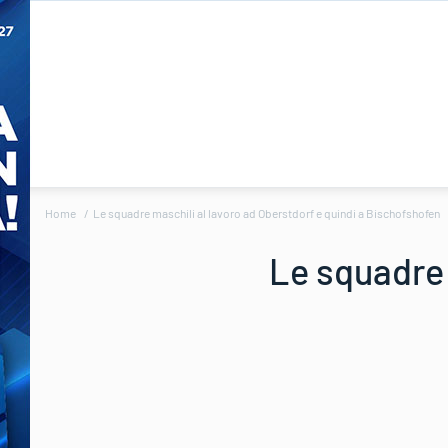
Home
Le squadre maschili al lavoro ad Oberstdorf e quindi a Bischofshofen
Le squadre 