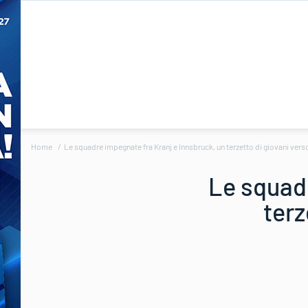
Home
Le squadre impegnate fra Kranj e Innsbruck, un terzetto di giovani ver
Le squadr
terz