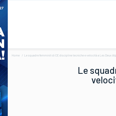
Home
Le squadre femminili di CE discipline tecniche e velocità a Les Deux Al
Le squadr
veloci