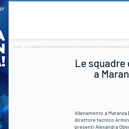
Home
Le squadre di slittino artificiale ritornano ad allenarsi a Maranza dopo 
Le squadre di
a Maran
Allenamento a Maranza (B
direttore tecnico Armin
presenti Alexandra Ober