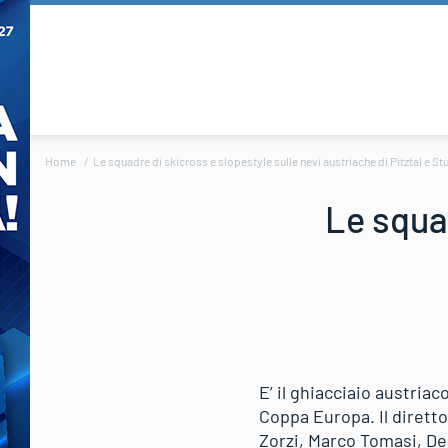
Home
Le squadre di skicross e slopestyle sulle nevi austriache di Pitztal e St
Le squad
E’ il ghiacciaio austria
Coppa Europa. Il dirett
Zorzi, Marco Tomasi, De