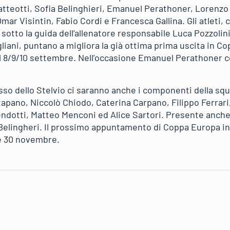
tteotti, Sofia Belinghieri, Emanuel Perathoner, Lorenzo
Omar Visintin, Fabio Cordi e Francesca Gallina. Gli atleti,
sotto la guida dell’allenatore responsabile Luca Pozzolini
liani, puntano a migliora la già ottima prima uscita in C
el 8/9/10 settembre. Nell’occasione Emanuel Perathoner 
asso dello Stelvio ci saranno anche i componenti della s
atapano, Niccolò Chiodo, Caterina Carpano, Filippo Ferrar
ndotti, Matteo Menconi ed Alice Sartori. Presente anche 
 Belingheri. Il prossimo appuntamento di Coppa Europa i
9 e 30 novembre.