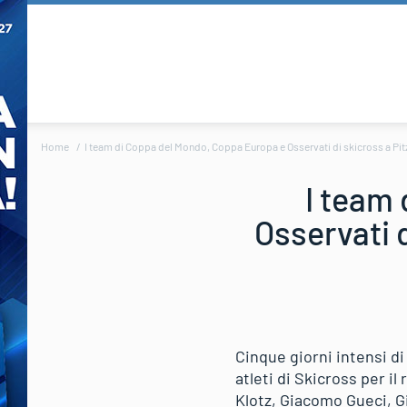
Home
I team di Coppa del Mondo, Coppa Europa e Osservati di skicross a Pitz
I team
Osservati d
Cinque giorni intensi di 
atleti di Skicross per il
Klotz, Giacomo Gueci, 