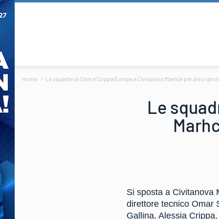
Home
Le squadre di Cdm e Coppa Europa a Civitanova Marhce per dieci gironi
Le squad
Marhce
Si sposta a Civitanova 
direttore tecnico Omar
Gallina, Alessia Crippa,