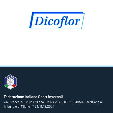
Federazione Italiana Sport Invernali
via Piranesi 46, 20137 Milano – P.IVA e C.F. 05027640159 – Iscrizione al
Tribunale di Milano n° 63, 11.12.2004