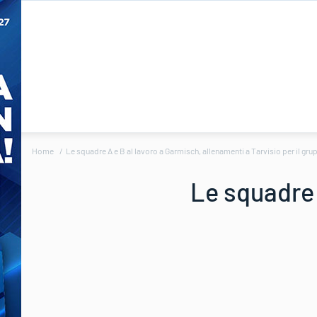
Home
Le squadre A e B al lavoro a Garmisch, allenamenti a Tarvisio per il gru
Le squadre 