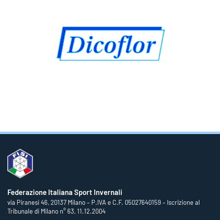
Federazione Italiana Sport Invernali
via Piranesi 46, 20137 Milano – P.IVA e C.F. 05027640159 – Iscrizione al
Tribunale di Milano n° 63, 11.12.2004