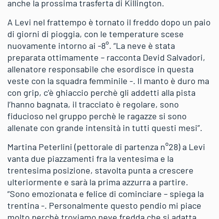
anche la prossima trasferta di Killington.
A Levi nel frattempo è tornato il freddo dopo un paio
di giorni di pioggia, con le temperature scese
nuovamente intorno ai -8°. “La neve è stata
preparata ottimamente – racconta Devid Salvadori,
allenatore responsabile che esordisce in questa
veste con la squadra femminile -. Il manto è duro ma
con grip, c’è ghiaccio perchè gli addetti alla pista
l’hanno bagnata, il tracciato è regolare, sono
fiducioso nel gruppo perchè le ragazze si sono
allenate con grande intensità in tutti questi mesi”.
Martina Peterlini (pettorale di partenza n°28) a Levi
vanta due piazzamenti fra la ventesima e la
trentesima posizione, stavolta punta a crescere
ulteriormente e sarà la prima azzurra a partire.
“Sono emozionata e felice di cominciare – spiega la
trentina -. Personalmente questo pendio mi piace
molto perchè troviamo neve fredda che si adatta