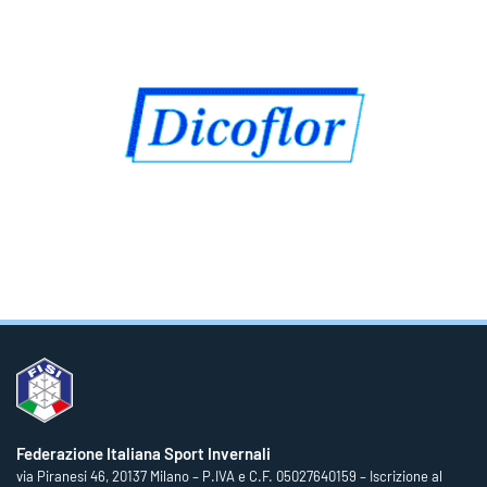
Federazione Italiana Sport Invernali
via Piranesi 46, 20137 Milano – P.IVA e C.F. 05027640159 – Iscrizione al