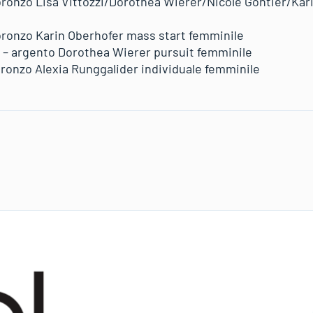
– bronzo Lisa Vittozzi/Dorothea Wierer/Nicole Gontier/Kar
– bronzo Karin Oberhofer mass start femminile
 – argento Dorothea Wierer pursuit femminile
 bronzo Alexia Runggalider individuale femminile