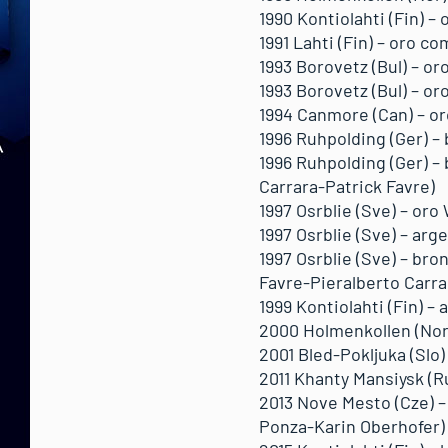
1990 Kontiolahti (Fin) –
1991 Lahti (Fin) – oro 
1993 Borovetz (Bul) – o
1993 Borovetz (Bul) – or
1994 Canmore (Can) – or
1996 Ruhpolding (Ger) –
1996 Ruhpolding (Ger) –
Carrara-Patrick Favre)
1997 Osrblie (Sve) – oro
1997 Osrblie (Sve) – ar
1997 Osrblie (Sve) – bro
Favre-Pieralberto Carra
1999 Kontiolahti (Fin) –
2000 Holmenkollen (Nor)
2001 Bled-Pokljuka (Slo
2011 Khanty Mansiysk (R
2013 Nove Mesto (Cze) –
Ponza-Karin Oberhofer)