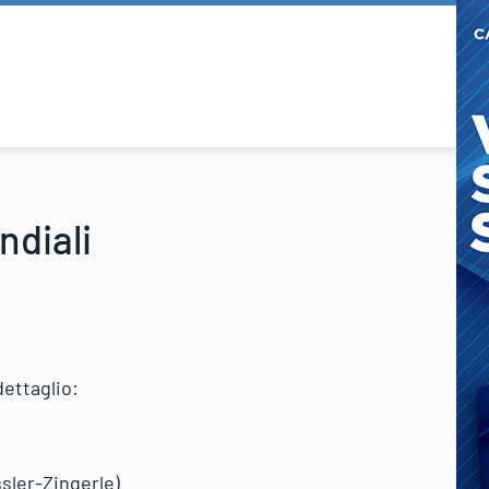
ndiali
dettaglio:
sler-Zingerle)