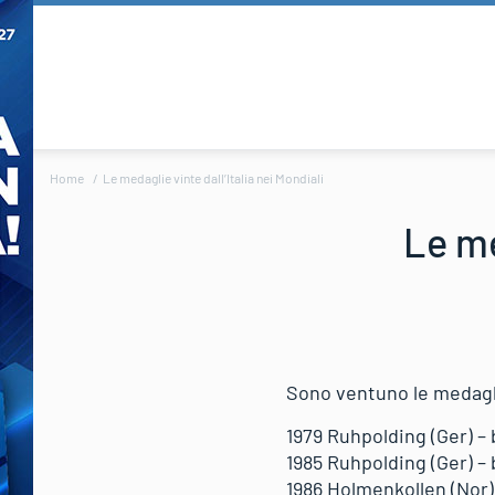
Home
Le medaglie vinte dall’Italia nei Mondiali
Le me
Sono ventuno le medaglie
1979 Ruhpolding (Ger) –
1985 Ruhpolding (Ger) –
1986 Holmenkollen (Nor)