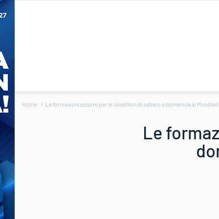
Home
Le formazioni azzurre per le skiathlon di sabato e domenica ai Mondial
Le formazi
do