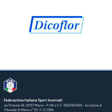
Federazione Italiana Sport Invernali
via Piranesi 46, 20137 Milano – P.IVA e C.F. 05027640159 – Iscrizione al
Tribunale di Milano n° 63, 11.12.2004