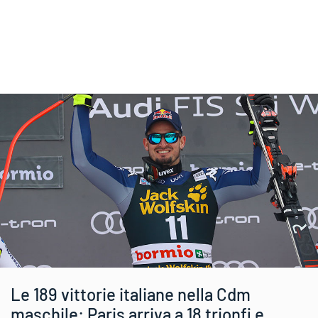
Le 189 vittorie italiane nella Cdm
maschile: Paris arriva a 18 trionfi e