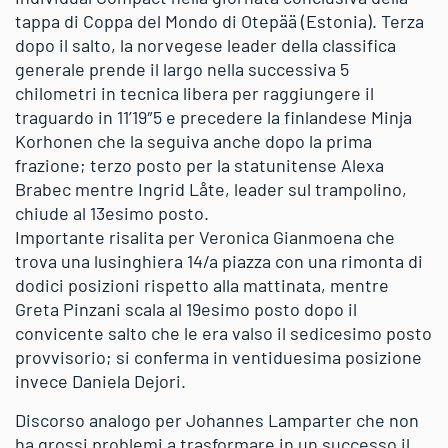
tappa di Coppa del Mondo di Otepää (Estonia). Terza
dopo il salto, la norvegese leader della classifica
generale prende il largo nella successiva 5
chilometri in tecnica libera per raggiungere il
traguardo in 11’19″5 e precedere la finlandese Minja
Korhonen che la seguiva anche dopo la prima
frazione; terzo posto per la statunitense Alexa
Brabec mentre Ingrid Låte, leader sul trampolino,
chiude al 13esimo posto.
Importante risalita per Veronica Gianmoena che
trova una lusinghiera 14/a piazza con una rimonta di
dodici posizioni rispetto alla mattinata, mentre
Greta Pinzani scala al 19esimo posto dopo il
convicente salto che le era valso il sedicesimo posto
provvisorio; si conferma in ventiduesima posizione
invece Daniela Dejori.
Discorso analogo per Johannes Lamparter che non
ha grossi problemi a trasformare in un successo il