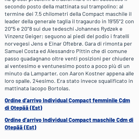
secondo posto della mattinata sul trampolino: al
termine dei 7,5 chilometri della Compact maschile il
leader della generale taglia il tragaurdo in 19’55″2 con
20″5 e 20″8 sui due tedeschi Johannes Rydzek e
Vinzenz Geiger; seguono ai piedi del podio i fratelli
norvegesi Jens e Einar Oftebrø. Gara di rimonta per
Samuel Costa ed Alessandro Pittin che di comune
passo guadagnano oltre venti posizioni per chiudere
al ventesimo e ventunesimo posto a poco più di un
minuto da Lamparter, con Aaron Kostner appena alle
loro spalle, 24esimo. Era stato invece squalificato in
mattinata Iacopo Bortolas.
Ordine d’arrivo Individual Compact femminile Cdm
di Otepää (Est)
Ordine d’arrivo Individual Compact maschile Cdm di
Otepää (Est)